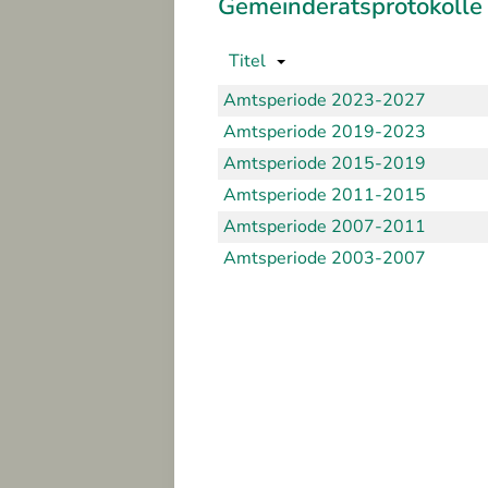
Gemeinderatsprotokolle
altungen
szeiten
Titel
Amtsperiode 2023-2027
Amtsperiode 2019-2023
ing
Amtsperiode 2015-2019
n
Amtsperiode 2011-2015
Amtsperiode 2007-2011
sum
Amtsperiode 2003-2007
hutz
freiheit