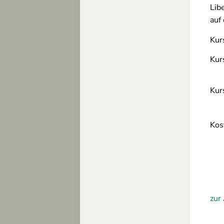
Lib
auf
Kur
Kur
vo
Kur
Do
Ko
Ma
we
Ku
zur