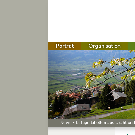
Porträt
Organisation
sation
g
ben
er
chungen
»
News
Luftige Libellen aus Draht un
schritt Gasthaus