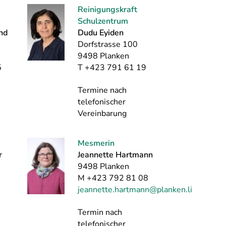
Reinigungskraft
Schulzentrum
nd
Dudu Eyiden
Dorfstrasse 100
9498 Planken
5
T +423 791 61 19
Termine nach
telefonischer
Vereinbarung
Mesmerin
r
Jeannette Hartmann
9498 Planken
M +423 792 81 08
jeannette.hartmann@planken.li
Termin nach
telefonischer