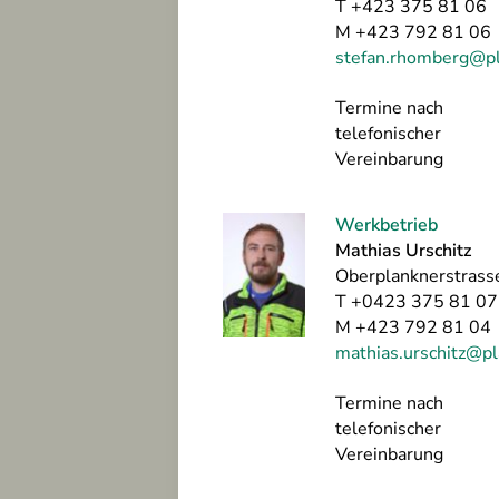
T +423 375 81 06
M +423 792 81 06
stefan.rhomberg@pl
Termine nach
telefonischer
Vereinbarung
Werkbetrieb
Mathias Urschitz
Oberplanknerstrass
T +0423 375 81 07
M +423 792 81 04
mathias.urschitz@pl
Termine nach
telefonischer
Vereinbarung