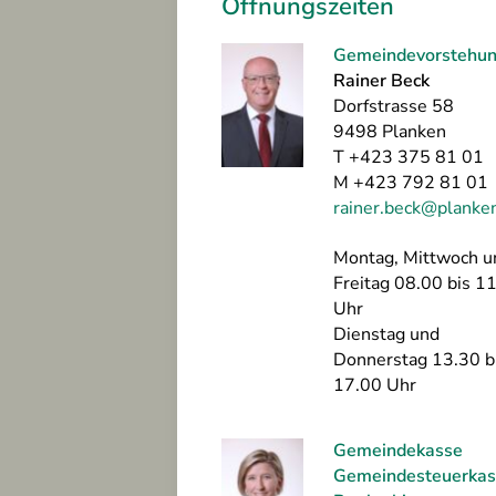
Öffnungszeiten
altungen
szeiten
Gemeindevorstehu
Rainer Beck
Dorfstrasse 58
9498 Planken
ing
T +423 375 81 01
n
M +423 792 81 01
rainer.beck@planken
Montag, Mittwoch u
sum
Freitag 08.00 bis 1
hutz
Uhr
Dienstag und
freiheit
Donnerstag 13.30 b
17.00 Uhr
Gemeindekasse
Gemeindesteuerkas