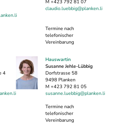
M +423 792 81 07
claudio.luebbig@planken.li
anken.li
Termine nach
telefonischer
Vereinbarung
Hauswartin
Susanne Jehle-Lübbig
e 4
Dorfstrasse 58
9498 Planken
M +423 792 81 05
anken.li
susanne.luebbig@planken.li
Termine nach
telefonischer
Vereinbarung