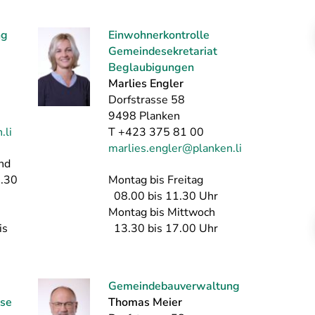
ng
Einwohnerkontrolle
Gemeindesekretariat
Beglaubigungen
Marlies Engler
Dorfstrasse 58
9498 Planken
.li
T +423 375 81 00
marlies.engler@planken.li
nd
1.30
Montag bis Freitag
08.00 bis 11.30 Uhr
Montag bis Mittwoch
is
13.30 bis 17.00 Uhr
Gemeindebauverwaltung
se
Thomas Meier