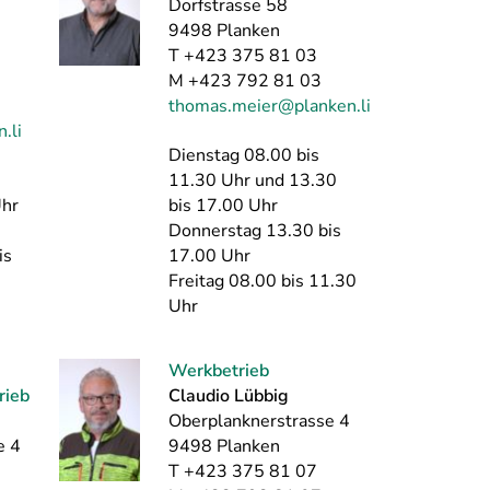
Dorfstrasse 58
9498 Planken
T +423 375 81 03
M +423 792 81 03
thomas.meier@planken.li
.li
Dienstag 08.00 bis
tag
11.30 Uhr und 13.30
hr
bis 17.00 Uhr
Donnerstag 13.30 bis
is
17.00 Uhr
Freitag 08.00 bis 11.30
Uhr
Werkbetrieb
rieb
Claudio Lübbig
Oberplanknerstrasse 4
e 4
9498 Planken
T +423 375 81 07