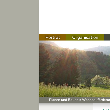
Porträt
Organisation
sation
g
ben
er
chungen
»
Planen und Bauen
Wohnbauförderu
schritt Gasthaus