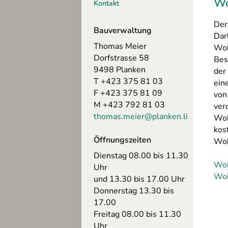
Wo
Kontakt
altungen
Der
szeiten
Bauverwaltung
Dar
Thomas Meier
Woh
Dorfstrasse 58
Bes
ing
9498 Planken
der
n
T +423 375 81 03
ein
F +423 375 81 09
von
M +423 792 81 03
ver
thomas.meier@planken.li
Woh
sum
kos
hutz
Öffnungszeiten
Woh
Dienstag 08.00 bis 11.30
freiheit
Woh
Uhr
Woh
und 13.30 bis 17.00 Uhr
Donnerstag 13.30 bis
17.00
Freitag 08.00 bis 11.30
Uhr