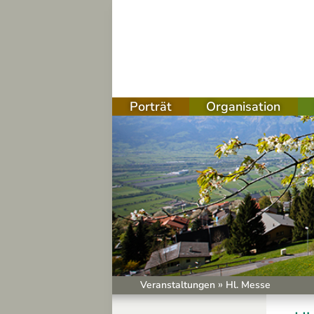
Porträt
Organisation
sation
g
ben
er
chungen
»
Veranstaltungen
Hl. Messe
schritt Gasthaus