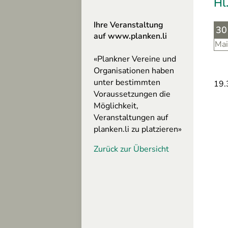
Hl
altungen
szeiten
Ihre Veranstaltung
30
auf www.planken.li
Mai
«Plankner Vereine und
ing
Organisationen haben
n
unter bestimmten
19.
Voraussetzungen die
Möglichkeit,
Veranstaltungen auf
sum
planken.li zu platzieren»
hutz
Zurück zur Übersicht
freiheit