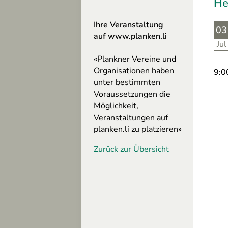
He
altungen
szeiten
Ihre Veranstaltung
03
auf www.planken.li
Jul
«Plankner Vereine und
ing
Organisationen haben
9:0
n
unter bestimmten
Voraussetzungen die
Möglichkeit,
Veranstaltungen auf
sum
planken.li zu platzieren»
hutz
Zurück zur Übersicht
freiheit